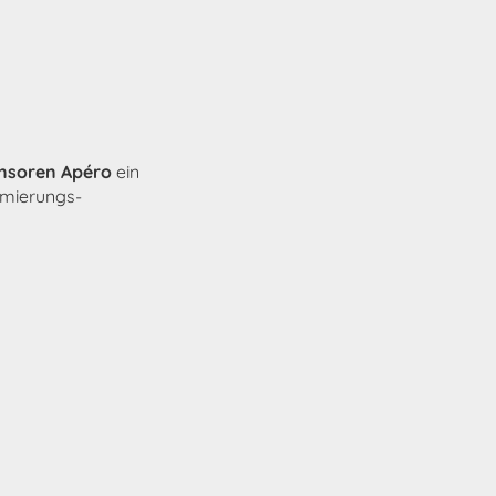
nsoren Apéro
ein
mierungs-