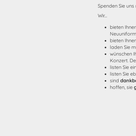
Spenden Sie uns
Wir...
bieten Ihne
Neuuniform
bieten Ihnen
laden Sie m
wünschen I
Konzert. Der 
listen Sie e
listen Sie e
sind
dankb
hoffen, sie